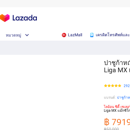
LazMall
เครดิตโทรศัพท์และ
หมวดหมู่
ปาชูก้าหญ
Liga MX 
292
แบรนด์
:
ปาชูก้าห
ไลอ้อน ซิตี้ เซเลอร
Liga MX แม๊กซิโก
฿ 791
฿50.000